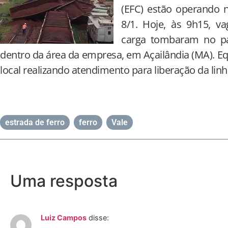
(EFC) estão operando n
8/1. Hoje, às 9h15, 
carga tombaram no pá
dentro da área da empresa, em Açailândia (MA). 
local realizando atendimento para liberação da linh
estrada de ferro
,
ferro
,
Vale
Uma resposta
Luiz Campos
disse: