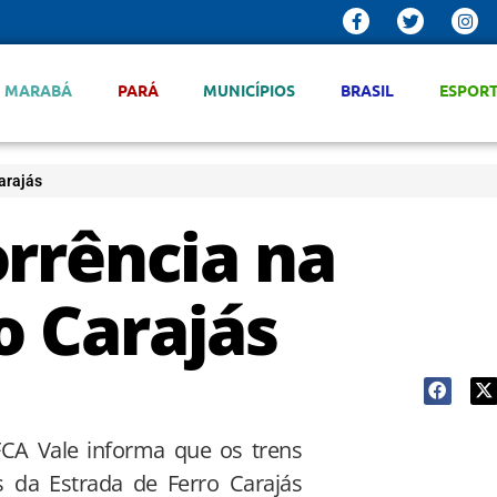
MARABÁ
PARÁ
MUNICÍPIOS
BRASIL
ESPOR
arajás
orrência na
o Carajás
FCA Vale informa que os trens
s da Estrada de Ferro Carajás