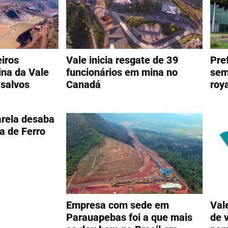
iros
Vale inicia resgate de 39
Pre
na da Vale
funcionários em mina no
sem
salvos
Canadá
roy
rela desaba
da de Ferro
Empresa com sede em
Val
Parauapebas foi a que mais
de 