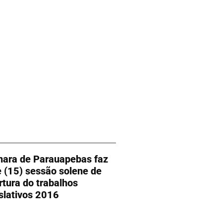
ara de Parauapebas faz
e (15) sessão solene de
rtura do trabalhos
islativos 2016