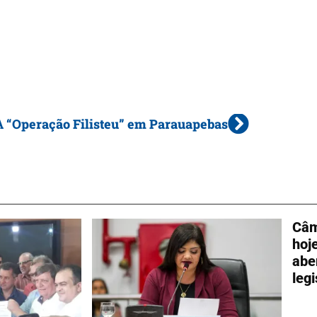
A “Operação Filisteu” em Parauapebas
Câm
hoj
abe
leg