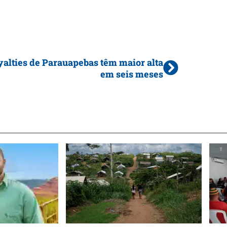
alties de Parauapebas têm maior alta
em seis meses