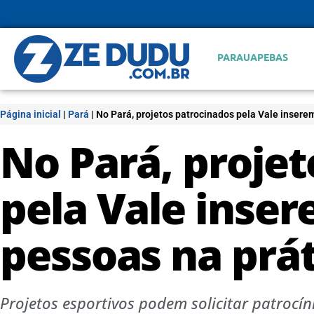
PARAUAPEBAS
Página inicial
|
Pará
|
No Pará, projetos patrocinados pela Vale inserem
No Pará, proje
pela Vale inser
pessoas na prát
Projetos esportivos podem solicitar patrocín