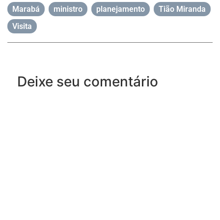
Marabá
,
ministro
,
planejamento
,
Tião Miranda
,
Visita
Deixe seu comentário