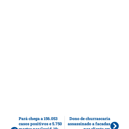
Pará chega a 156.053
Dono de churrascaria
casos positivos e 5.750
assassinado a facadas
mortes por Covid-19;
por cliente em