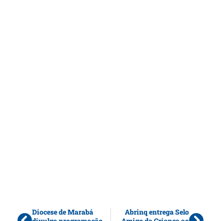
Diocese de Marabá
Abrinq entrega Selo
divulga programação
Amigo da Criança ao