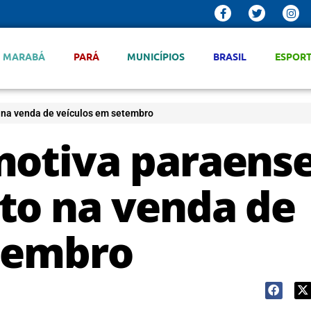
MARABÁ
PARÁ
MUNICÍPIOS
BRASIL
ESPOR
 na venda de veículos em setembro
motiva paraens
to na venda de
tembro