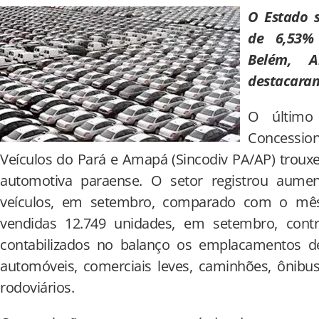
O Estado 
de 6,53%
Belém, 
destacara
O último
Concessio
Veículos do Pará e Amapá (Sincodiv PA/AP) trouxe 
automotiva paraense. O setor registrou aum
veículos, em setembro, comparado com o mês
vendidas 12.749 unidades, em setembro, cont
contabilizados no balanço os emplacamentos 
automóveis, comerciais leves, caminhões, ônibu
rodoviários.