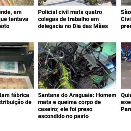
rende, em
Policial civil mata quatro
São
que tentava
colegas de trabalho em
Civ
moto
delegacia no Dia das Mães
pre
am fábrica
Santana do Araguaia: Homem
Qui
tribuição de
mata e queima corpo de
exe
caseiro; ele foi preso
Par
escondido no pasto