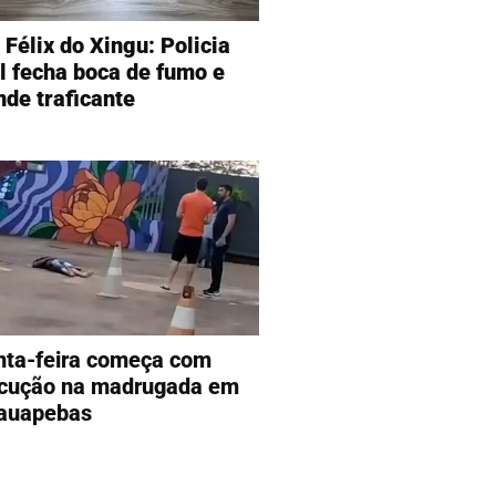
 Félix do Xingu: Policia
il fecha boca de fumo e
nde traficante
nta-feira começa com
cução na madrugada em
auapebas