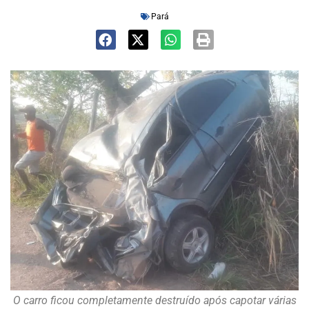
Pará
O carro ficou completamente destruído após capotar várias