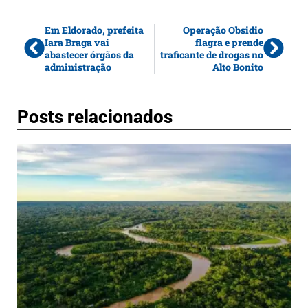
Em Eldorado, prefeita
Operação Obsidio
Iara Braga vai
flagra e prende
abastecer órgãos da
traficante de drogas no
administração
Alto Bonito
Posts relacionados