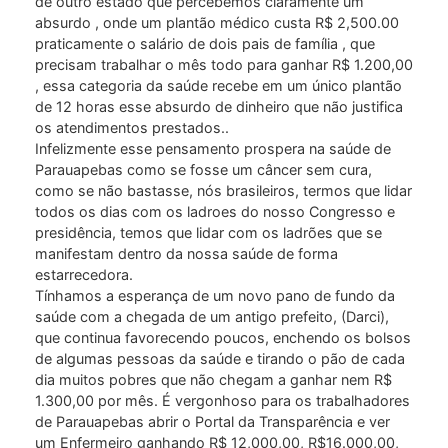
de outro estado que percebemos claramente um
absurdo , onde um plantão médico custa R$ 2,500.00
praticamente o salário de dois pais de família , que
precisam trabalhar o mês todo para ganhar R$ 1.200,00
, essa categoria da saúde recebe em um único plantão
de 12 horas esse absurdo de dinheiro que não justifica
os atendimentos prestados..
Infelizmente esse pensamento prospera na saúde de
Parauapebas como se fosse um câncer sem cura,
como se não bastasse, nós brasileiros, termos que lidar
todos os dias com os ladroes do nosso Congresso e
presidência, temos que lidar com os ladrões que se
manifestam dentro da nossa saúde de forma
estarrecedora.
Tínhamos a esperança de um novo pano de fundo da
saúde com a chegada de um antigo prefeito, (Darci),
que continua favorecendo poucos, enchendo os bolsos
de algumas pessoas da saúde e tirando o pão de cada
dia muitos pobres que não chegam a ganhar nem R$
1.300,00 por mês. É vergonhoso para os trabalhadores
de Parauapebas abrir o Portal da Transparência e ver
um Enfermeiro ganhando R$ 12,000,00, R$16.000,00,