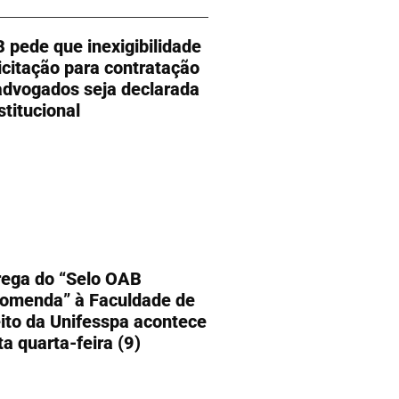
 pede que inexigibilidade
licitação para contratação
advogados seja declarada
stitucional
rega do “Selo OAB
omenda” à Faculdade de
eito da Unifesspa acontece
ta quarta-feira (9)