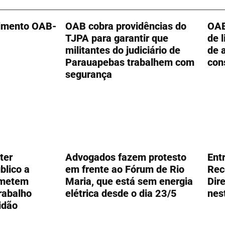
cimento OAB-
OAB cobra providências do
OAB
TJPA para garantir que
de 
militantes do judiciário de
de 
Parauapebas trabalhem com
con
segurança
ter
Advogados fazem protesto
Ent
blico a
em frente ao Fórum de Rio
Rec
bmetem
Maria, que está sem energia
Dir
rabalho
elétrica desde o dia 23/5
nes
idão