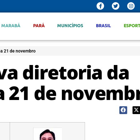
MARABÁ
PARÁ
MUNICÍPIOS
BRASIL
ESPOR
dia 21 de novembro
va diretoria da
a 21 de novemb