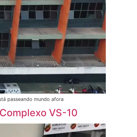
 está passeando mundo afora
o Complexo VS-10