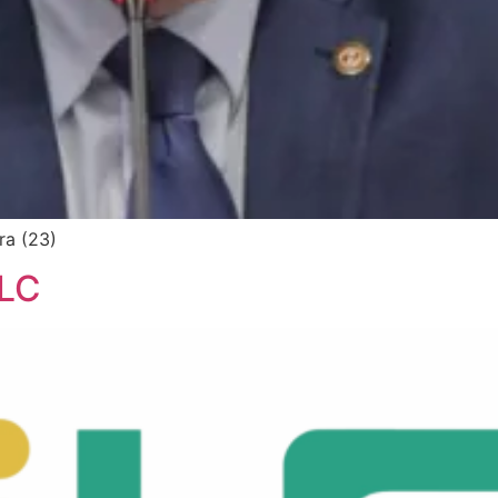
ra (23)
ELC