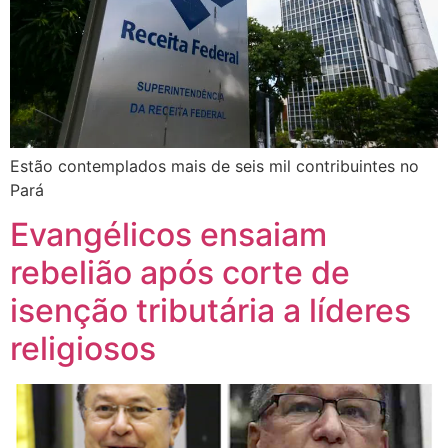
Estão contemplados mais de seis mil contribuintes no
Pará
Evangélicos ensaiam
rebelião após corte de
isenção tributária a líderes
religiosos