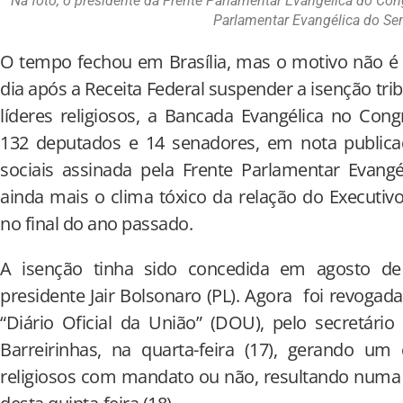
Na foto, o presidente da Frente Parlamentar Evangélica do Co
Parlamentar Evangélica do Sena
O tempo fechou em Brasília, mas o motivo não é 
dia após a Receita Federal suspender a isenção tr
líderes religiosos, a Bancada Evangélica no Con
132 deputados e 14 senadores, em nota public
sociais assinada pela Frente Parlamentar Evangé
ainda mais o clima tóxico da relação do Executiv
no final do ano passado.
A isenção tinha sido concedida em agosto d
presidente Jair Bolsonaro (PL). Agora foi revogad
“Diário Oficial da União” (DOU), pelo secretário
Barreirinhas, na quarta-feira (17), gerando um
religiosos com mandato ou não, resultando numa