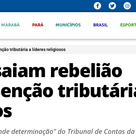
MARABÁ
PARÁ
MUNICÍPIOS
BRASIL
ESPOR
ção tributária a líderes religiosos
saiam rebelião
senção tributári
os
nde determinação” do Tribunal de Contas da