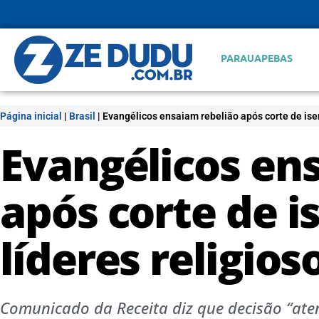
PARAUAPEBAS
Página inicial
|
Brasil
|
Evangélicos ensaiam rebelião após corte de isen
Evangélicos en
após corte de i
líderes religios
Comunicado da Receita diz que decisão “ate