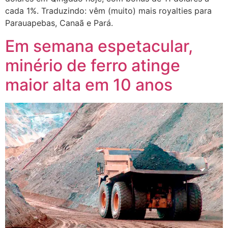
cada 1%. Traduzindo: vêm (muito) mais royalties para
Parauapebas, Canaã e Pará.
Em semana espetacular,
minério de ferro atinge
maior alta em 10 anos