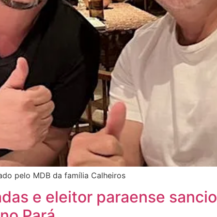
ado pelo MDB da família Calheiros
das e eleitor paraense sanci
no Pará