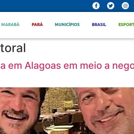
MARABÁ
PARÁ
MUNICÍPIOS
BRASIL
ESPOR
toral
da em Alagoas em meio a nego