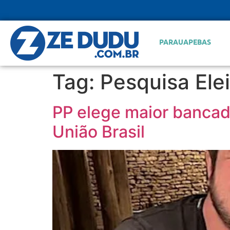
PARAUAPEBAS
Tag:
Pesquisa Elei
PP elege maior banca
União Brasil