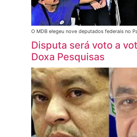
O MDB elegeu nove deputados federais no Par
Disputa será voto a vo
Doxa Pesquisas