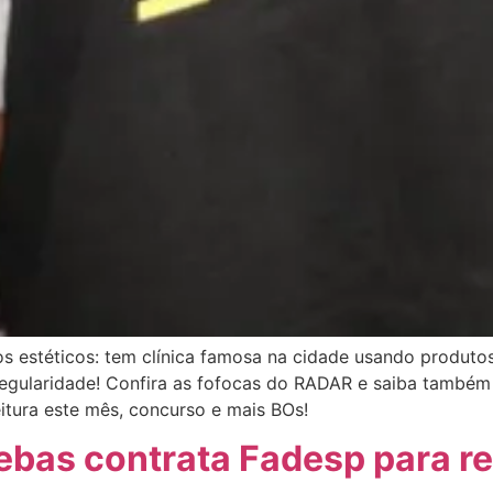
 estéticos: tem clínica famosa na cidade usando produtos v
rregularidade! Confira as fofocas do RADAR e saiba també
feitura este mês, concurso e mais BOs!
ebas contrata Fadesp para r