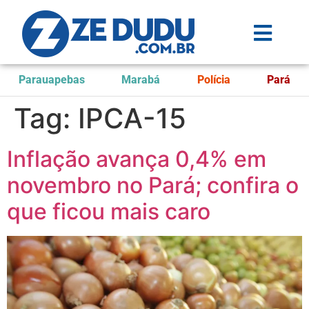
Parauapebas
Marabá
Polícia
Pará
Tag:
IPCA-15
Inflação avança 0,4% em
novembro no Pará; confira o
que ficou mais caro