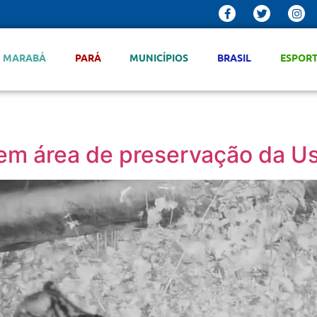
MARABÁ
PARÁ
MUNICÍPIOS
BRASIL
ESPOR
a em área de preservação da U