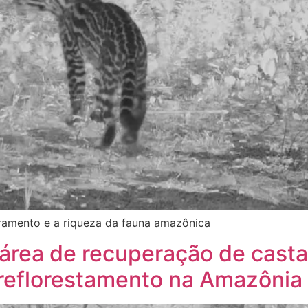
ramento e a riqueza da fauna amazônica
área de recuperação de cast
reflorestamento na Amazônia