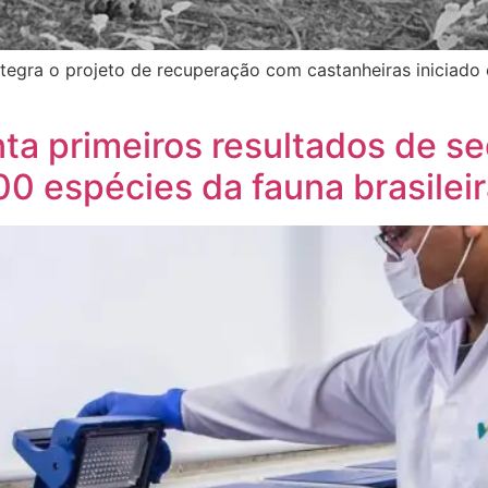
ntegra o projeto de recuperação com castanheiras iniciado
enta primeiros resultados de 
0 espécies da fauna brasilei