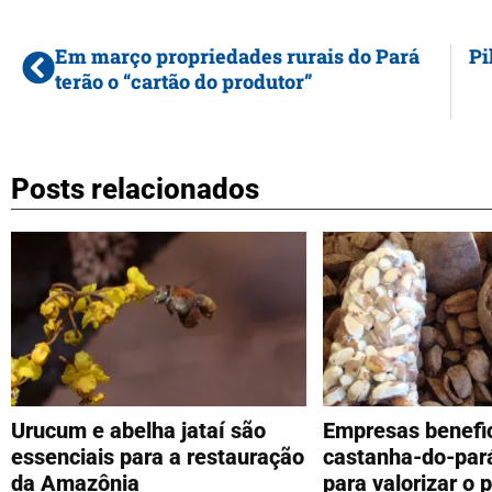
Em março propriedades rurais do Pará
Pi
terão o “cartão do produtor”
Posts relacionados
Urucum e abelha jataí são
Empresas benefi
essenciais para a restauração
castanha-do-par
da Amazônia
para valorizar o 