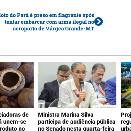
loto do Pará é preso em flagrante após
tentar embarcar com arma ilegal no
aeroporto de Várgea Grande-MT
ciadoras de
Ministra Marina Silva
Pro
á unem-se
participa de audiência pública
reg
produto no
no Senado nesta quarta-feira
urb