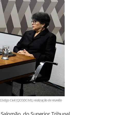
Código Civil (CJCODCIVIL) realização de reunião
 Salomão, do Superior Tribunal