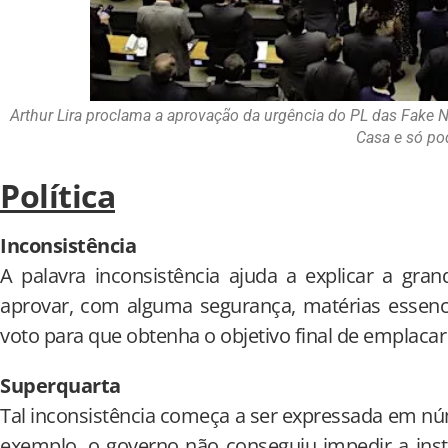
Arthur Lira proclama a aprovação da urgência do PL das Fake 
Casa e só pod
Política
Inconsistência
A palavra inconsistência ajuda a explicar a gra
aprovar, com alguma segurança, matérias essenci
voto para que obtenha o objetivo final de emplacar
Superquarta
Tal inconsistência começa a ser expressada em núm
exemplo, o governo não conseguiu impedir a inst