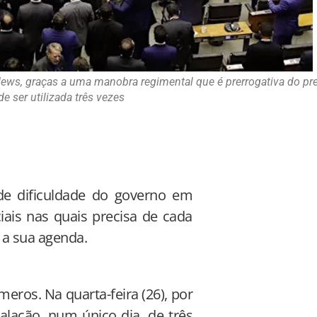
News, graças a uma manobra regimental que é prerrogativa do pr
e ser utilizada três vezes
nde dificuldade do governo em
ais nas quais precisa de cada
 a sua agenda.
eros. Na quarta-feira (26), por
alação, num único dia, de três