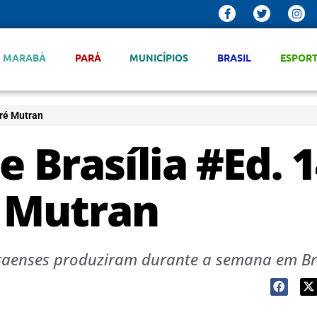
MARABÁ
PARÁ
MUNICÍPIOS
BRASIL
ESPOR
dré Mutran
e Brasília #Ed. 
é Mutran
aenses produziram durante a semana em Bra