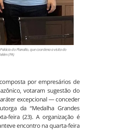
lácio do Planalto, que coordena a visita do
Belém (PA)
 composta por empresários de
zônico, votaram sugestão do
aráter excepcional — conceder
 outorga da “Medalha Grandes
a-feira (23). A organização é
anteve encontro na quarta-feira