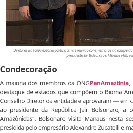
Diretores da PanAmazônia participam de reunião com membros da equipe do Pa
presidente Jair Bolsonaro à Manaus (AM) e 
Condecoração
A maioria dos membros da ONG
PanAmazônia
,
destaque de estados que compõem o Bioma Ama
Conselho Diretor da entidade e aprovaram — em c
ao presidente da República Jair Bolsonaro, a
Amazônidas”. Bolsonaro visita Manaus nesta sext
presidida pelo empresário Alexandre Zucatelli e m