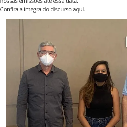
nossas emissões até essa data.”
Confira a íntegra do discurso aqui.