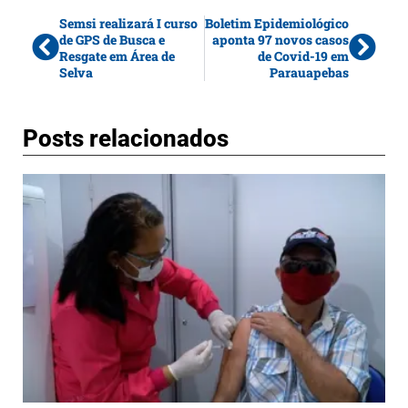
Semsi realizará I curso
Boletim Epidemiológico
de GPS de Busca e
aponta 97 novos casos
Resgate em Área de
de Covid-19 em
Selva
Parauapebas
Posts relacionados