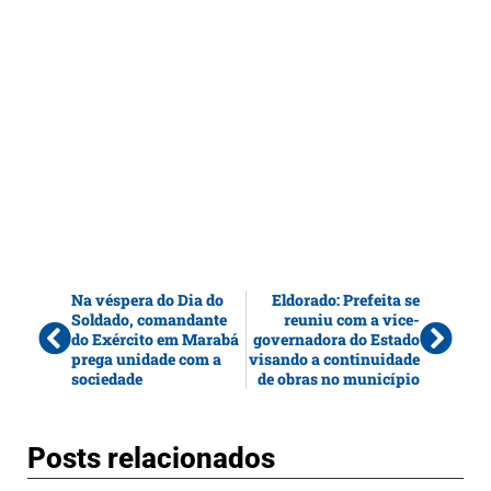
Na véspera do Dia do
Eldorado: Prefeita se
Soldado, comandante
reuniu com a vice-
do Exército em Marabá
governadora do Estado
prega unidade com a
visando a continuidade
sociedade
de obras no município
Posts relacionados