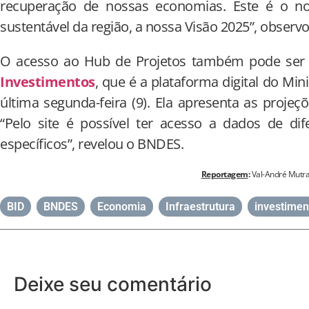
recuperação de nossas economias. Este é o no
sustentável da região, a nossa Visão 2025”, observo
O acesso ao Hub de Projetos também pode ser f
Investimentos
, que é a plataforma digital do Mi
última segunda-feira (9). Ela apresenta as projeç
“Pelo site é possível ter acesso a dados de dif
específicos”, revelou o BNDES.
Reportagem
:
Val-André Mutra
BID
,
BNDES
,
Economia
,
Infraestrutura
,
investimen
Deixe seu comentário