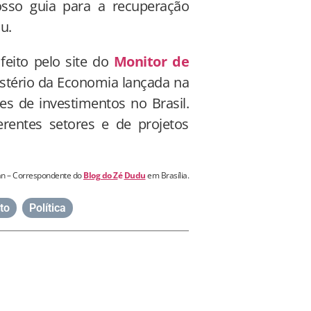
sso guia para a recuperação
u.
eito pelo site do
Monitor de
nistério da Economia lançada na
ões de investimentos no Brasil.
erentes setores e de projetos
n – Correspondente do
Blog do Z
é
Dudu
em Brasília.
to
,
Política