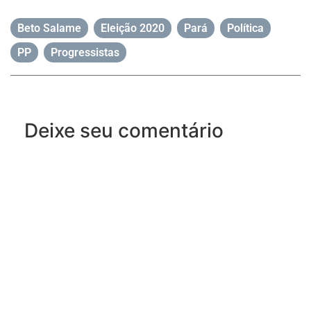
Beto Salame
,
Eleição 2020
,
Pará
,
Política
,
PP
,
Progressistas
Deixe seu comentário