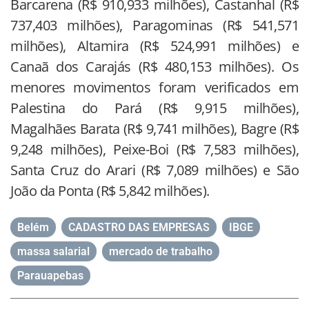
Barcarena (R$ 910,933 milhões), Castanhal (R$
737,403 milhões), Paragominas (R$ 541,571
milhões), Altamira (R$ 524,991 milhões) e
Canaã dos Carajás (R$ 480,153 milhões). Os
menores movimentos foram verificados em
Palestina do Pará (R$ 9,915 milhões),
Magalhães Barata (R$ 9,741 milhões), Bagre (R$
9,248 milhões), Peixe-Boi (R$ 7,583 milhões),
Santa Cruz do Arari (R$ 7,089 milhões) e São
João da Ponta (R$ 5,842 milhões).
Belém
,
CADASTRO DAS EMPRESAS
,
IBGE
,
massa salarial
,
mercado de trabalho
,
Parauapebas