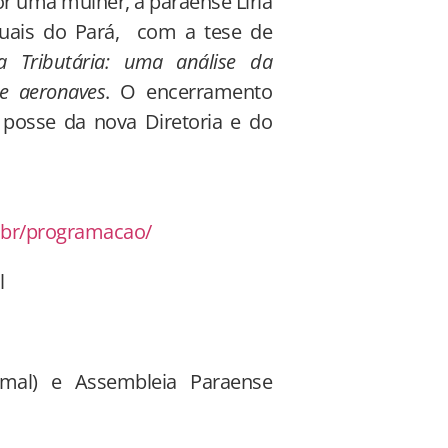
or uma mulher, a paraense Líria
aduais do Pará, com a tese de
a Tributária: uma análise da
e aeronaves
. O encerramento
posse da nova Diretoria e do
.br/programacao/
l
rmal) e Assembleia Paraense