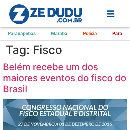
Parauapebas
Marabá
Polícia
Pará
Tag:
Fisco
Belém recebe um dos
maiores eventos do fisco do
Brasil