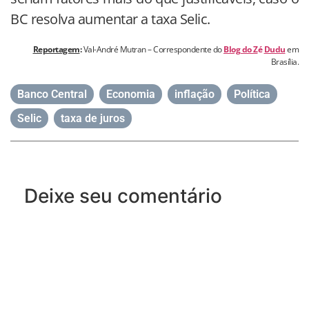
BC resolva aumentar a taxa Selic.
Reportagem
:
Val-André Mutran – Correspondente do
Blog do Z
é
Dudu
em
Brasília.
Banco Central
,
Economia
,
inflação
,
Política
,
Selic
,
taxa de juros
Deixe seu comentário