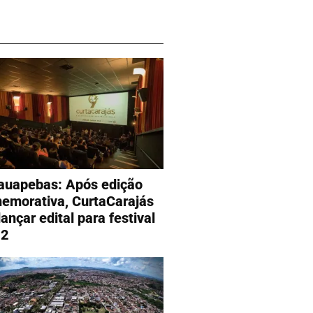
auapebas: Após edição
emorativa, CurtaCarajás
lançar edital para festival
22