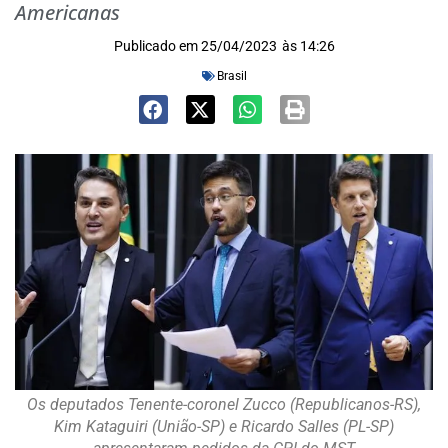
Americanas
Publicado em
25/04/2023
às
14:26
Brasil
Os deputados Tenente-coronel Zucco (Republicanos-RS),
Kim Kataguiri (União-SP) e Ricardo Salles (PL-SP)