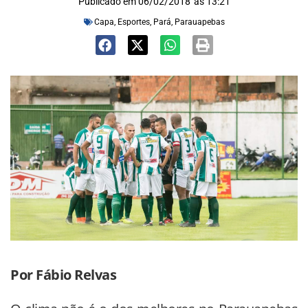
Publicado em
06/02/2018
às
13:21
Capa
,
Esportes
,
Pará
,
Parauapebas
Por Fábio Relvas