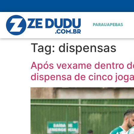
PARAUAPEBAS
Tag:
dispensas
Após vexame dentro de
dispensa de cinco jog