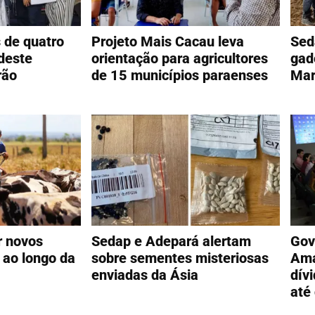
s de quatro
Projeto Mais Cacau leva
Sed
deste
orientação para agricultores
gad
rão
de 15 municípios paraenses
Mar
r novos
Sedap e Adepará alertam
Gov
 ao longo da
sobre sementes misteriosas
Ama
enviadas da Ásia
dív
até