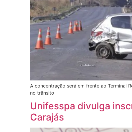
A concentração será em frente ao Terminal Ro
no trânsito
Unifesspa divulga ins
Carajás