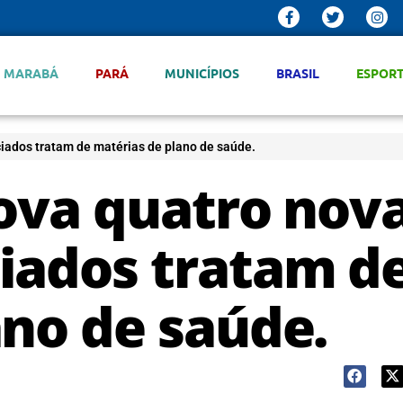
MARABÁ
PARÁ
MUNICÍPIOS
BRASIL
ESPOR
iados tratam de matérias de plano de saúde.
rova quatro nov
iados tratam d
ano de saúde.