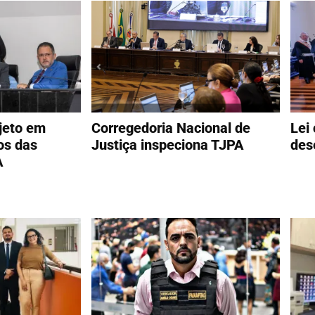
jeto em
Corregedoria Nacional de
Lei
os das
Justiça inspeciona TJPA
des
A