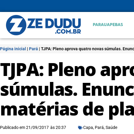
PARAUAPEBAS
Página inicial
|
Pará
|
TJPA: Pleno aprova quatro novas súmulas. Enunc
TJPA: Pleno ap
súmulas. Enunc
matérias de pl
Publicado em
21/09/2017
às
20:37
Capa
,
Pará
,
Saúde