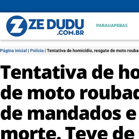
PARAUAPEBAS
Página inicial
|
Polícia
|
Tentativa de homicídio, resgate de moto rou
Tentativa de ho
de moto rouba
de mandados e
morte. Teve de