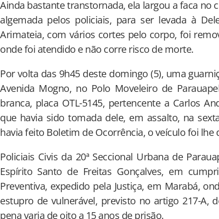
Ainda bastante transtornada, ela largou a faca no
algemada pelos policiais, para ser levada à Deleg
Arimateia, com vários cortes pelo corpo, foi remo
onde foi atendido e não corre risco de morte.
Por volta das 9h45 deste domingo (5), uma guarniç
Avenida Mogno, no Polo Moveleiro de Parauapeb
branca, placa OTL-5145, pertencente a Carlos An
que havia sido tomada dele, em assalto, na sexta
havia feito Boletim de Ocorrência, o veículo foi lhe
Policiais Civis da 20ª Seccional Urbana de Para
Espírito Santo de Freitas Gonçalves, em cump
Preventiva, expedido pela Justiça, em Marabá, on
estupro de vulnerável, previsto no artigo 217-A, d
pena varia de oito a 15 anos de prisão.