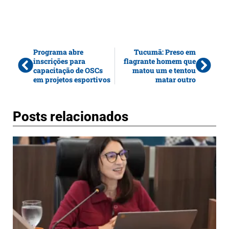
Programa abre
Tucumã: Preso em
inscrições para
flagrante homem que
capacitação de OSCs
matou um e tentou
em projetos esportivos
matar outro
Posts relacionados