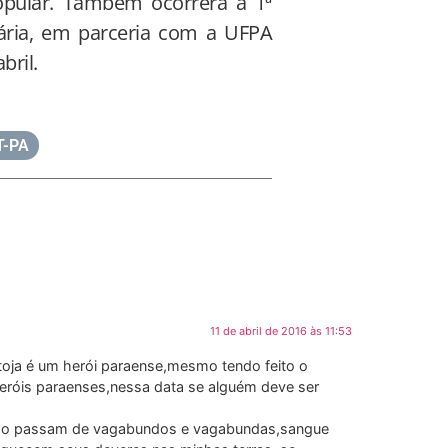
opular. Também ocorrerá a 1ª
ária, em parceria com a UFPA
bril.
-PA
11 de abril de 2016 às 11:53
oja é um herói paraense,mesmo tendo feito o
heróis paraenses,nessa data se alguém deve ser
,não passam de vagabundos e vagabundas,sangue