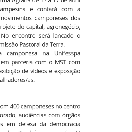
rma Agrária de 13 a 17 de abril
Campesina e contará com a
de movimentos camponeses dos
ojeto do capital, agronegócio,
. No encontro será lançado o
missão Pastoral da Terra.
na camponesa na Unifesspa
á) em parceria com o MST com
exibição de vídeos e exposição
balhadores/as.
 com 400 camponeses no centro
orado, audiências com órgãos
res em defesa da democracia