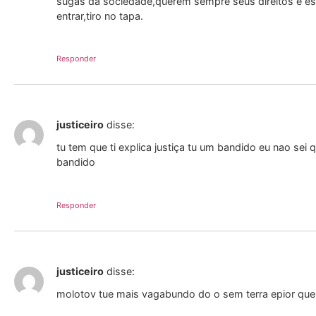
sugas da sociedade,querem sempre seus direitos e e
entrar,tiro no tapa.
Responder
justiceiro
disse:
tu tem que ti explica justiça tu um bandido eu nao sei
bandido
Responder
justiceiro
disse:
molotov tue mais vagabundo do o sem terra epior que t