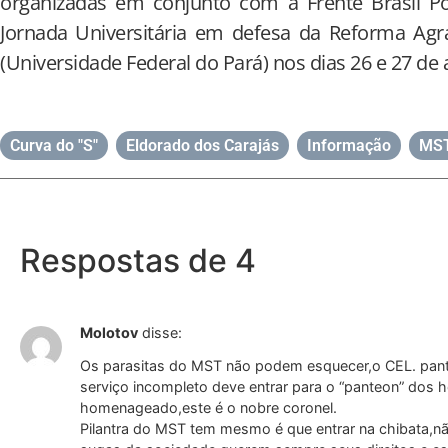
organizadas em conjunto com a Frente Brasil P
Jornada Universitária em defesa da Reforma Agr
(Universidade Federal do Pará) nos dias 26 e 27 de a
Curva do "S"
,
Eldorado dos Carajás
,
Informação
,
MST
Respostas de 4
Molotov
disse:
Os parasitas do MST não podem esquecer,o CEL. pant
serviço incompleto deve entrar para o “panteon” dos 
homenageado,este é o nobre coronel.
Pilantra do MST tem mesmo é que entrar na chibata