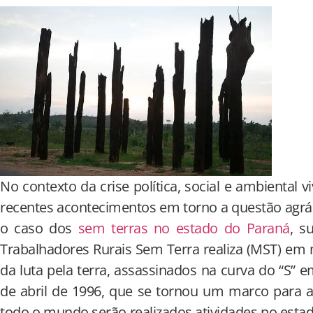
No contexto da crise política, social e ambiental v
recentes acontecimentos em torno a questão agrá
o caso dos
sem terras no estado do Paraná
, s
Trabalhadores Rurais Sem Terra realiza (MST) em 
da luta pela terra, assassinados na curva do “S” 
de abril de 1996, que se tornou um marco para 
todo o mundo serão realizados atividades no estad