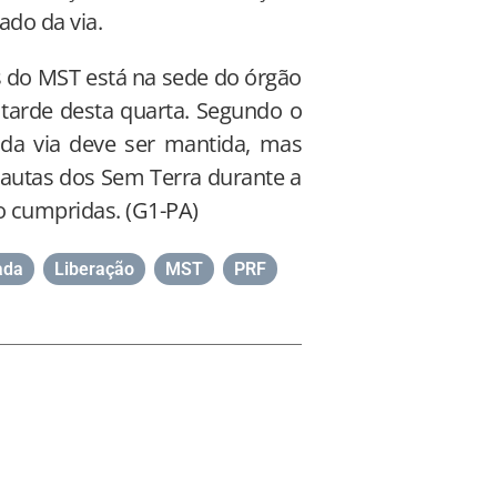
do da via.
 do MST está na sede do órgão
tarde desta quarta. Segundo o
o da via deve ser mantida, mas
autas dos Sem Terra durante a
o cumpridas. (G1-PA)
ada
,
Liberação
,
MST
,
PRF
,