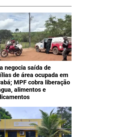
ra negocia saída de
ílias de área ocupada em
abá; MPF cobra liberação
água, alimentos e
icamentos