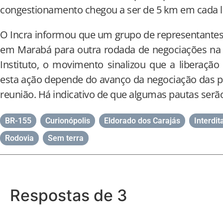
congestionamento chegou a ser de 5 km em cada la
O Incra informou que um grupo de representantes
em Marabá para outra rodada de negociações na 
Instituto, o movimento sinalizou que a liberaçã
esta ação depende do avanço da negociação das p
reunião. Há indicativo de que algumas pautas serã
BR-155
,
Curionópolis
,
Eldorado dos Carajás
,
Interdit
Rodovia
,
Sem terra
Respostas de 3