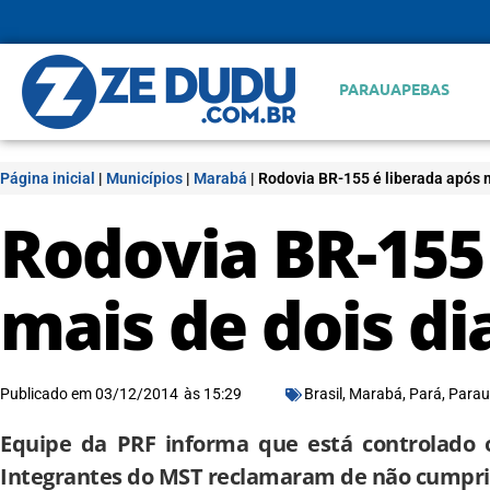
PARAUAPEBAS
Página inicial
|
Municípios
|
Marabá
|
Rodovia BR-155 é liberada após m
Rodovia BR-155 
mais de dois di
Publicado em
03/12/2014
às
15:29
Brasil
,
Marabá
,
Pará
,
Parau
Equipe da PRF informa que está controlado o 
Integrantes do MST reclamaram de não cumpri