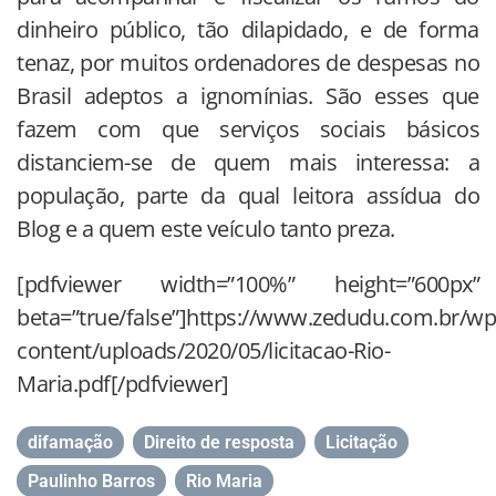
dinheiro público, tão dilapidado, e de forma
tenaz, por muitos ordenadores de despesas no
Brasil adeptos a ignomínias. São esses que
fazem com que serviços sociais básicos
distanciem-se de quem mais interessa: a
população, parte da qual leitora assídua do
Blog e a quem este veículo tanto preza.
[pdfviewer width=”100%” height=”600px”
beta=”true/false”]https://www.zedudu.com.br/wp
content/uploads/2020/05/licitacao-Rio-
Maria.pdf[/pdfviewer]
difamação
,
Direito de resposta
,
Licitação
,
Paulinho Barros
,
Rio Maria