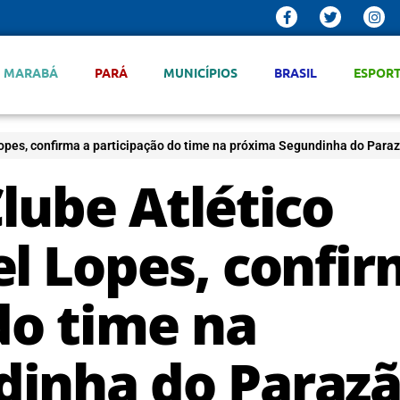
MARABÁ
PARÁ
MUNICÍPIOS
BRASIL
ESPOR
Lopes, confirma a participação do time na próxima Segundinha do Para
lube Atlético
el Lopes, confi
do time na
dinha do Paraz