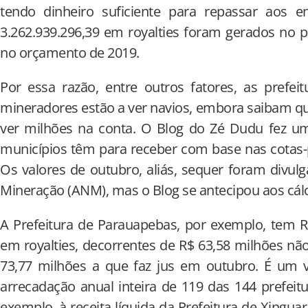
tendo dinheiro suficiente para repassar aos e
3.262.939.296,39 em royalties foram gerados no p
no orçamento de 2019.
Por essa razão, entre outros fatores, as prefeit
mineradores estão a ver navios, embora saibam q
ver milhões na conta. O Blog do Zé Dudu fez um
municípios têm para receber com base nas cotas-
Os valores de outubro, aliás, sequer foram divul
Mineração (ANM), mas o Blog se antecipou aos cálc
A Prefeitura de Parauapebas, por exemplo, tem R
em royalties, decorrentes de R$ 63,58 milhões n
73,77 milhões a que faz jus em outubro. É um v
arrecadação anual inteira de 119 das 144 prefeitu
exemplo, à receita líquida da Prefeitura de Xingu