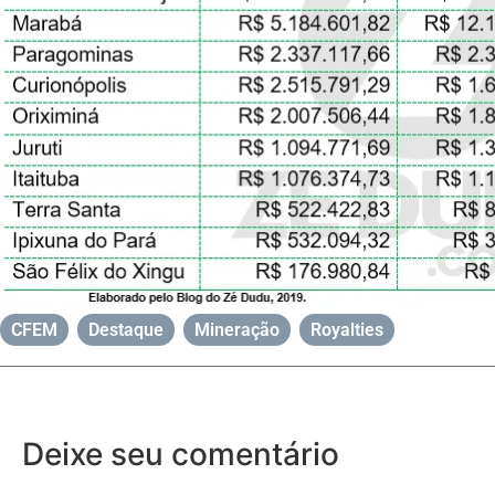
CFEM
,
Destaque
,
Mineração
,
Royalties
Deixe seu comentário