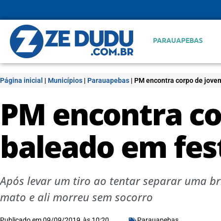
PARAUAPEBAS
Página inicial
|
Municípios
|
Parauapebas
|
PM encontra corpo de jove
PM encontra co
baleado em fes
Após levar um tiro ao tentar separar uma br
mato e ali morreu sem socorro
Publicado em
09/09/2019
às
10:20
Parauapebas