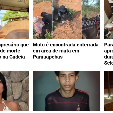
presário que
Moto é encontrada enterrada
Par
de morte
em área de mata em
apr
o na Cadeia
Parauapebas
dur
Sel