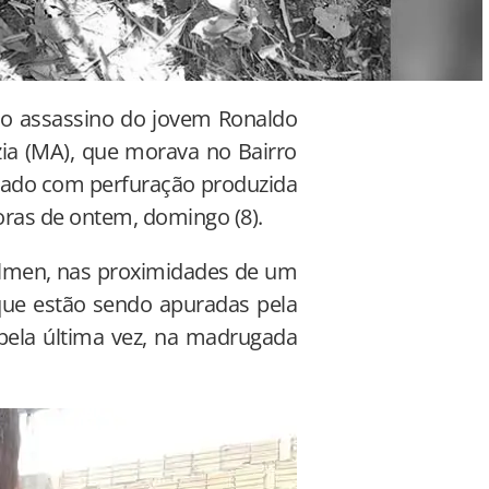
 do assassino do jovem Ronaldo
zia (MA), que morava no Bairro
trado com perfuração produzida
oras de ontem, domingo (8).
lmen, nas proximidades de um
 que estão sendo apuradas pela
 pela última vez, na madrugada