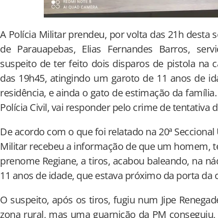
A Polícia Militar prendeu, por volta das 21h desta s
de Parauapebas, Elias Fernandes Barros, servi
suspeito de ter feito dois disparos de pistola na
das 19h45, atingindo um garoto de 11 anos de id
residência, e ainda o gato de estimação da família
Polícia Civil, vai responder pelo crime de tentativa d
De acordo com o que foi relatado na 20ª Seccional Ur
Militar recebeu a informação de que um homem, t
prenome Regiane, a tiros, acabou baleando, na nád
11 anos de idade, que estava próximo da porta da
O suspeito, após os tiros, fugiu num Jipe Renegad
zona rural, mas uma guarnição da PM conseguiu, 