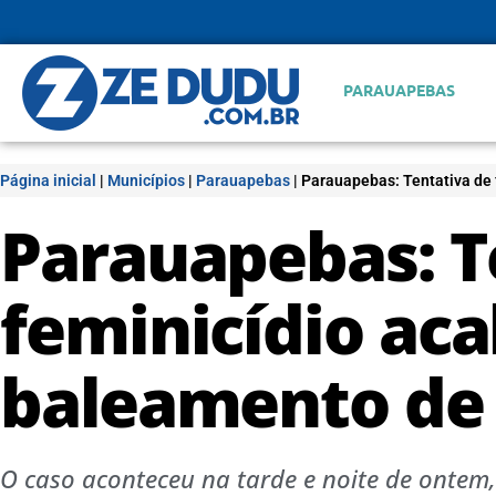
PARAUAPEBAS
Página inicial
|
Municípios
|
Parauapebas
|
Parauapebas: Tentativa de 
Parauapebas: T
feminicídio ac
baleamento de 
O caso aconteceu na tarde e noite de ontem, s