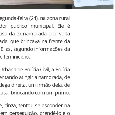
egunda-feira (24), na zona rural
dor público municipal. Ele é
 casa da ex-namorada, por volta
ade, que brincava na frente da
. Elias, segundo informações da
e feminicídio.
bana de Polícia Civil, a Polícia
entando atingir a namorada, de
ega direita, um irmão dela, de
 casa, brincando com um primo.
e, cinza, tentou se esconder na
em perseguição, prendê-lo e o