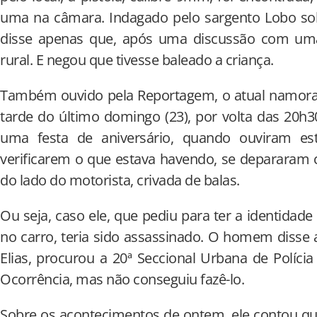
uma na câmara. Indagado pelo sargento Lobo sobr
disse apenas que, após uma discussão com uma
rural. E negou que tivesse baleado a criança.
Também ouvido pela Reportagem, o atual namorad
tarde do último domingo (23), por volta das 20h3
uma festa de aniversário, quando ouviram es
verificarem o que estava havendo, se depararam 
do lado do motorista, crivada de balas.
Ou seja, caso ele, que pediu para ter a identidade
no carro, teria sido assassinado. O homem disse 
Elias, procurou a 20ª Seccional Urbana de Polícia 
Ocorrência, mas não conseguiu fazê-lo.
Sobre os acontecimentos de ontem, ele contou qu