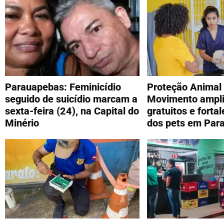
Parauapebas: Feminicídio
Proteção Animal
seguido de suicídio marcam a
Movimento ampli
sexta-feira (24), na Capital do
gratuitos e forta
Minério
dos pets em Par