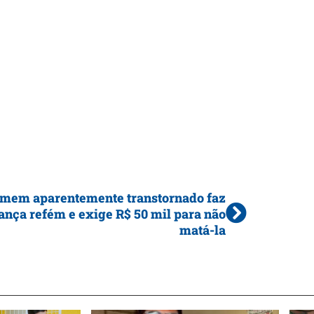
mem aparentemente transtornado faz
ança refém e exige R$ 50 mil para não
matá-la