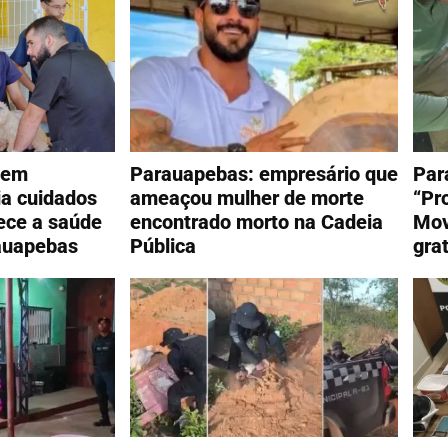
 em
Parauapebas: empresário que
Par
a cuidados
ameaçou mulher de morte
“Pr
lece a saúde
encontrado morto na Cadeia
Mov
auapebas
Pública
gra