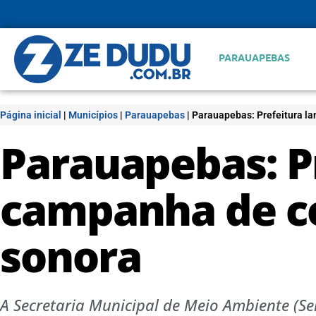
PARAUAPEBAS
Página inicial
|
Municípios
|
Parauapebas
|
Parauapebas: Prefeitura l
Parauapebas: P
campanha de c
sonora
A Secretaria Municipal de Meio Ambiente (S