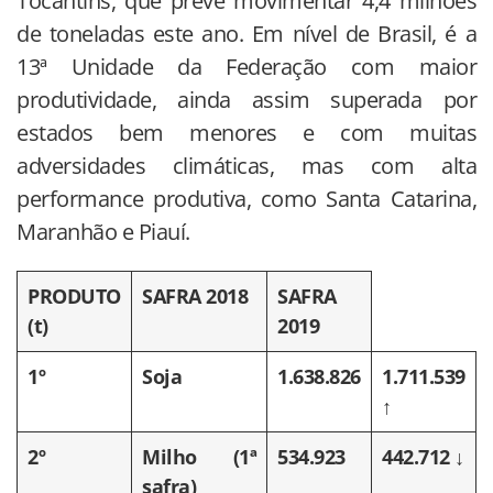
Tocantins, que prevê movimentar 4,4 milhões
de toneladas este ano. Em nível de Brasil, é a
13ª Unidade da Federação com maior
produtividade, ainda assim superada por
estados bem menores e com muitas
adversidades climáticas, mas com alta
performance produtiva, como Santa Catarina,
Maranhão e Piauí.
PRODUTO
SAFRA 2018
SAFRA
(t)
2019
1º
Soja
1.638.826
1.711.539
↑
2º
Milho (1ª
534.923
442.712 ↓
safra)