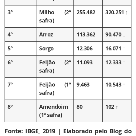
3º
Milho (2ª
255.482
320.251 ↑
safra)
4º
Arroz
113.362
90.470 ↓
5º
Sorgo
12.306
16.071 ↑
6º
Feijão (2ª
11.093
12.333 ↑
safra)
7º
Feijão (1ª
9.463
10.543 ↑
safra)
8º
Amendoim
80
102 ↑
(1ª safra)
Fonte: IBGE, 2019 | Elaborado pelo Blog do